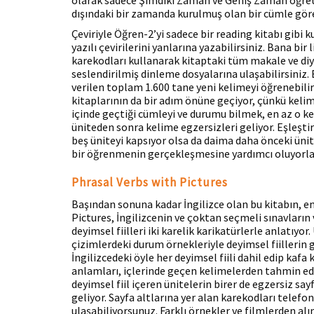
olarak sadece Şimdiki Zaman ve Geniş Zaman öğreti
dışındaki bir zamanda kurulmuş olan bir cümle gö
Çeviriyle Öğren-2’yi sadece bir reading kitabı gibi 
yazılı çevirilerini yanlarına yazabilirsiniz. Bana bir
karekodları kullanarak kitaptaki tüm makale ve diyal
seslendirilmiş dinleme dosyalarına ulaşabilirsiniz
verilen toplam 1.600 tane yeni kelimeyi öğrenebilir
kitaplarının da bir adım önüne geçiyor, çünkü kelim
içinde geçtiği cümleyi ve durumu bilmek, en az o k
üniteden sonra kelime egzersizleri geliyor. Eşleştir
beş üniteyi kapsıyor olsa da daima daha önceki ünit
bir öğrenmenin gerçekleşmesine yardımcı oluyorla
Phrasal Verbs with Pictures
Başından sonuna kadar İngilizce olan bu kitabın, e
Pictures, İngilizcenin ve çoktan seçmeli sınavların
deyimsel fiilleri iki karelik karikatürlerle anlatıy
çizimlerdeki durum örnekleriyle deyimsel fiillerin
İngilizcedeki öyle her deyimsel fiili dahil edip kaf
anlamları, içlerinde geçen kelimelerden tahmin edil
deyimsel fiil içeren ünitelerin birer de egzersiz say
geliyor. Sayfa altlarına yer alan karekodları tele
ulaşabiliyorsunuz. Farklı örnekler ve filmlerden alı