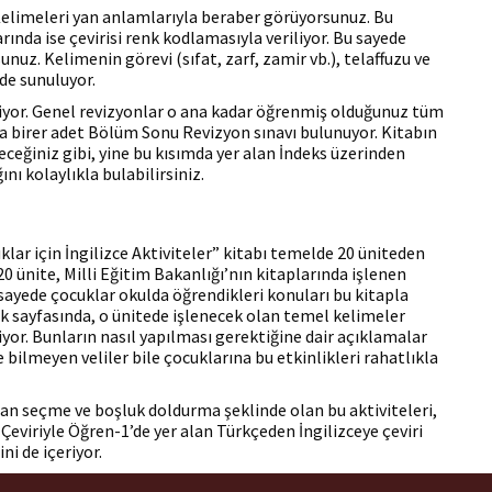
elimeleri yan anlamlarıyla beraber görüyorsunuz. Bu
arında ise çevirisi renk kodlamasıyla veriliyor. Bu sayede
unuz. Kelimenin görevi (sıfat, zarf, zamir vb.), telaffuzu ve
lde sunuluyor.
liyor. Genel revizyonlar o ana kadar öğrenmiş olduğunuz tüm
da birer adet Bölüm Sonu Revizyon sınavı bulunuyor. Kitabın
ceğiniz gibi, yine bu kısımda yer alan İndeks üzerinden
nı kolaylıkla bulabilirsiniz.
klar için İngilizce Aktiviteler” kitabı temelde 20 üniteden
 ünite, Milli Eğitim Bakanlığı’nın kitaplarında işlenen
 sayede çocuklar okulda öğrendikleri konuları bu kitapla
k sayfasında, o ünitede işlenecek olan temel kelimeler
liyor. Bunların nasıl yapılması gerektiğine dair açıklamalar
bilmeyen veliler bile çocuklarına bu etkinlikleri rahatlıkla
n seçme ve boşluk doldurma şeklinde olan bu aktiviteleri,
, Çeviriyle Öğren-1’de yer alan Türkçeden İngilizceye çeviri
ni de içeriyor.