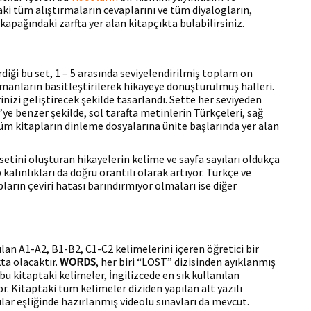
aki tüm alıştırmaların cevaplarını ve tüm diyalogların,
a kapağındaki zarfta yer alan kitapçıkta bulabilirsiniz.
iği bu set, 1 – 5 arasında seviyelendirilmiş toplam on
romanların basitleştirilerek hikayeye dönüştürülmüş halleri.
nizi geliştirecek şekilde tasarlandı. Sette her seviyeden
’ye benzer şekilde, sol tarafta metinlerin Türkçeleri, sağ
i tüm kitapların dinleme dosyalarına ünite başlarında yer alan
setini oluşturan hikayelerin kelime ve sayfa sayıları oldukça
 kalınlıkları da doğru orantılı olarak artıyor. Türkçe ve
pların çeviri hatası barındırmıyor olmaları ise diğer
ılan A1-A2, B1-B2, C1-C2 kelimelerini içeren öğretici bir
ta olacaktır.
WORDS
, her biri “LOST” dizisinden ayıklanmış
bu kitaptaki kelimeler, İngilizcede en sık kullanılan
. Kitaptaki tüm kelimeler diziden yapılan alt yazılı
ılar eşliğinde hazırlanmış videolu sınavları da mevcut.