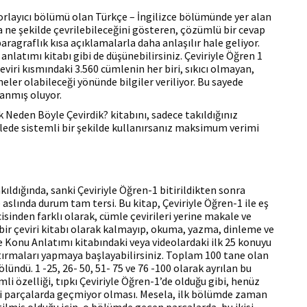
zorlayıcı bölümü olan Türkçe – İngilizce bölümünde yer alan
a ne şekilde çevrilebileceğini gösteren, çözümlü bir cevap
paragraflık kısa açıklamalarla daha anlaşılır hale geliyor.
anlatımı kitabı gibi de düşünebilirsiniz. Çeviriyle Öğren 1
eviri kısmındaki 3.560 cümlenin her biri, sıkıcı olmayan,
n neler olabileceği yönünde bilgiler veriliyor. Bu sayede
lanmış oluyor.
k Neden Böyle Çevirdik? kitabını, sadece takıldığınız
lede sistemli bir şekilde kullanırsanız maksimum verimi
kıldığında, sanki Çeviriyle Öğren-1 bitirildikten sonra
aslında durum tam tersi. Bu kitap, Çeviriyle Öğren-1 ile eş
isinden farklı olarak, cümle çevirileri yerine makale ve
ece bir çeviri kitabı olarak kalmayıp, okuma, yazma, dinleme ve
ce Konu Anlatımı kitabındaki veya videolardaki ilk 25 konuyu
ştırmaları yapmaya başlayabilirsiniz. Toplam 100 tane olan
lündü. 1 -25, 26- 50, 51- 75 ve 76 -100 olarak ayrılan bu
i özelliği, tıpkı Çeviriyle Öğren-1’de olduğu gibi, henüz
i parçalarda geçmiyor olması. Mesela, ilk bölümde zaman