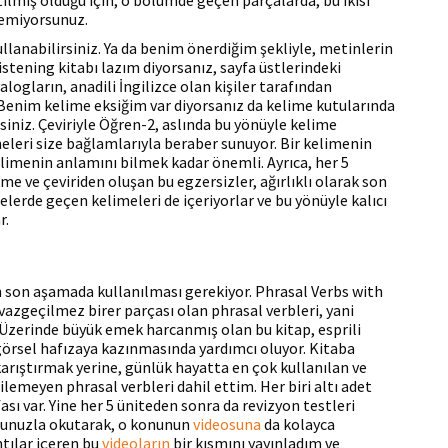
lmiş olduğu için, o bölümde geçen parçalarda, bu ikisi
remiyorsunuz.
kullanabilirsiniz. Ya da benim önerdiğim şekliyle, metinlerin
 listening kitabı lazım diyorsanız, sayfa üstlerindeki
ogların, anadili İngilizce olan kişiler tarafından
. Benim kelime eksiğim var diyorsanız da kelime kutularında
siniz. Çeviriyle Öğren-2, aslında bu yönüyle kelime
eleri size bağlamlarıyla beraber sunuyor. Bir kelimenin
elimenin anlamını bilmek kadar önemli. Ayrıca, her 5
me ve çeviriden oluşan bu egzersizler, ağırlıklı olarak son
elerde geçen kelimeleri de içeriyorlar ve bu yönüyle kalıcı
r.
n son aşamada kullanılması gerekiyor. Phrasal Verbs with
 vazgeçilmez birer parçası olan phrasal verbleri, yani
or. Üzerinde büyük emek harcanmış olan bu kitap, esprili
 görsel hafızaya kazınmasında yardımcı oluyor. Kitaba
a karıştırmak yerine, günlük hayatta en çok kullanılan ve
emeyen phrasal verbleri dahil ettim. Her biri altı adet
fası var. Yine her 5 üniteden sonra da revizyon testleri
fonunuzla okutarak, o konunun
videosuna
da kolayca
ntılar içeren bu
videoların
bir kısmını yayınladım ve