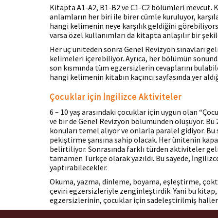
Kitapta A1-A2, B1-B2 ve C1-C2 bölümleri mevcut. K
anlamların her biri ile birer cümle kuruluyor, karşıl
hangi kelimenin neye karşılık geldiğini görebiliyors
varsa özel kullanımları da kitapta anlaşılır bir şeki
Her üç üniteden sonra Genel Revizyon sınavları ge
kelimeleri içerebiliyor. Ayrıca, her bölümün sonun
son kısmında tüm egzersizlerin cevaplarını bulabile
hangi kelimenin kitabın kaçıncı sayfasında yer aldığı
Çocuklar için İngilizce Aktiviteler
6 – 10 yaş arasındaki çocuklar için uygun olan “Çocu
ve bir de Genel Revizyon bölümünden oluşuyor. Bu 20
konuları temel alıyor ve onlarla paralel gidiyor. Bu
pekiştirme şansına sahip olacak. Her ünitenin kapa
belirtiliyor. Sonrasında farklı türden aktiviteler ge
tamamen Türkçe olarak yazıldı. Bu sayede, İngilizce 
yaptırabilecekler.
Okuma, yazma, dinleme, boyama, eşleştirme, çokta
çeviri egzersizleriyle zenginleştirdik. Yani bu kitap
egzersizlerinin, çocuklar için sadeleştirilmiş halleri