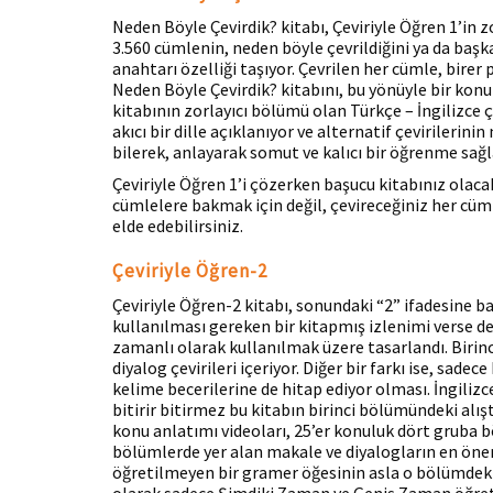
Neden Böyle Çevirdik? kitabı, Çeviriyle Öğren 1’in 
3.560 cümlenin, neden böyle çevrildiğini ya da başk
anahtarı özelliği taşıyor. Çevrilen her cümle, birer 
Neden Böyle Çevirdik? kitabını, bu yönüyle bir konu 
kitabının zorlayıcı bölümü olan Türkçe – İngilizce ç
akıcı bir dille açıklanıyor ve alternatif çevirilerini
bilerek, anlayarak somut ve kalıcı bir öğrenme sağ
Çeviriyle Öğren 1’i çözerken başucu kitabınız olaca
cümlelere bakmak için değil, çevireceğiniz her cüm
elde edebilirsiniz.
Çeviriyle Öğren-2
Çeviriyle Öğren-2 kitabı, sonundaki “2” ifadesine ba
kullanılması gereken bir kitapmış izlenimi verse de 
zamanlı olarak kullanılmak üzere tasarlandı. Birinc
diyalog çevirileri içeriyor. Diğer bir farkı ise, sad
kelime becerilerine de hitap ediyor olması. İngiliz
bitirir bitirmez bu kitabın birinci bölümündeki alı
konu anlatımı videoları, 25’er konuluk dört gruba bö
bölümlerde yer alan makale ve diyalogların en öneml
öğretilmeyen bir gramer öğesinin asla o bölümdek