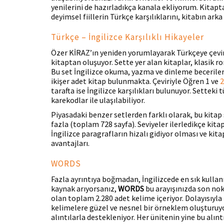
yenilerini de hazırladıkça kanala ekliyorum. Kitapt
deyimsel fiillerin Türkçe karşılıklarını, kitabın ark
Türkçe – İngilizce Karşılıklı Hikayeler
Özer KİRAZ’ın yeniden yorumlayarak Türkçeye çevird
kitaptan oluşuyor. Sette yer alan kitaplar, klasik 
Bu set İngilizce okuma, yazma ve dinleme becerileri
ikişer adet kitap bulunmakta. Çeviriyle Öğren 1 ve
2
tarafta ise İngilizce karşılıkları bulunuyor. Settek
karekodlar ile ulaşılabiliyor.
Piyasadaki benzer setlerden farklı olarak, bu kitap 
fazla (toplam 728 sayfa). Seviyeler ilerledikçe kitap
İngilizce paragrafların hizalı gidiyor olması ve kita
avantajları.
WORDS
Fazla ayrıntıya boğmadan, İngilizcede en sık kullan
kaynak arıyorsanız,
WORDS
bu arayışınızda son nok
olan toplam 2.280 adet kelime içeriyor. Dolayısıyla 
kelimelere güzel ve nesnel bir örneklem oluşturuyor
alıntılarla destekleniyor. Her ünitenin yine bu alınt