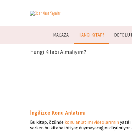
Özer
Özer Kiraz
kitaplarının
Kiraz
resmi satış
Yayınları
sitesidir.
MAĞAZA
HANGI KITAP?
DEFOLU 
Hangi Kitabı Almalıyım?
İngilizce Konu Anlatımı
Bu kitap, özünde
konu anlatımı videolarımın
yazılı
varken bu kitaba ihtiyaç duymayacağını düşünüyor.