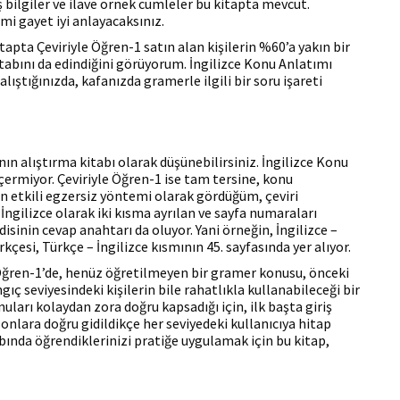
 bilgiler ve ilave örnek cümleler bu kitapta mevcut.
mi gayet iyi anlayacaksınız.
apta Çeviriyle Öğren-1 satın alan kişilerin %60’a yakın bir
tabını da edindiğini görüyorum. İngilizce Konu Anlatımı
lıştığınızda, kafanızda gramerle ilgili bir soru işareti
nın alıştırma kitabı olarak düşünebilirsiniz. İngilizce Konu
içermiyor. Çeviriyle Öğren-1 ise tam tersine, konu
en etkili egzersiz yöntemi olarak gördüğüm, çeviri
– İngilizce olarak iki kısma ayrılan ve sayfa numaraları
sinin cevap anahtarı da oluyor. Yani örneğin, İngilizce –
çesi, Türkçe – İngilizce kısmının 45. sayfasında yer alıyor.
 Öğren-1’de, henüz öğretilmeyen bir gramer konusu, önceki
gıç seviyesindeki kişilerin bile rahatlıkla kullanabileceği bir
uları kolaydan zora doğru kapsadığı için, ilk başta giriş
onlara doğru gidildikçe her seviyedeki kullanıcıya hitap
bında öğrendiklerinizi pratiğe uygulamak için bu kitap,