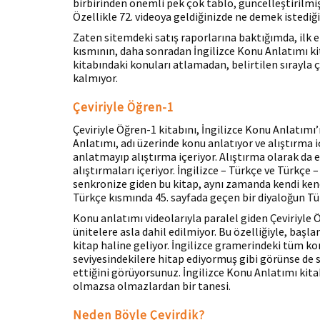
birbirinden önemli pek çok tablo, güncelleştirilmiş
Özellikle 72. videoya geldiğinizde ne demek istediği
Zaten sitemdeki satış raporlarına baktığımda, ilk et
kısmının, daha sonradan İngilizce Konu Anlatımı ki
kitabındaki konuları atlamadan, belirtilen sırayla ça
kalmıyor.
Çeviriyle Öğren-1
Çeviriyle Öğren-1 kitabını, İngilizce Konu Anlatımı’
Anlatımı, adı üzerinde konu anlatıyor ve alıştırma 
anlatmayıp alıştırma içeriyor. Alıştırma olarak da 
alıştırmaları içeriyor. İngilizce – Türkçe ve Türkçe 
senkronize giden bu kitap, aynı zamanda kendi kendi
Türkçe kısmında 45. sayfada geçen bir diyaloğun Türk
Konu anlatımı videolarıyla paralel giden Çeviriyle
ünitelere asla dahil edilmiyor. Bu özelliğiyle, başlan
kitap haline geliyor. İngilizce gramerindeki tüm kon
seviyesindekilere hitap ediyormuş gibi görünse de s
ettiğini görüyorsunuz. İngilizce Konu Anlatımı kita
olmazsa olmazlardan bir tanesi.
Neden Böyle Çevirdik?