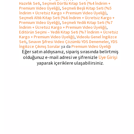
Hazırlık Seti
,
Seçmeli Dörtlü Kitap Seti (%4 İndirim +
Premium Video Üyeliği)
,
Seçmeli Beşli Kitap Seti (%5
İndirim + Ücretsiz Kargo + Premium Video Üyeliği)
,
Seçmeli Altılı Kitap Seti (%6 İndirim + Ücretsiz Kargo +
Premium Video Üyeliği)
,
Seçmeli Yedili Kitap Seti (%7
İndirim + Ücretsiz Kargo + Premium Video Üyeliği)
,
Editörün Seçimi – Yedili Kitap Seti (%7 İndirim + Ücretsiz
Kargo + Premium Video Üyeliği)
,
Videolu Genel İngilizce
Seti
,
Sınavın Şifresi Video Çözümlü YDS Denemeler
,
YDS
İngilizce Çıkmış Sorular
ya da
Premium Video Üyeliği
Eğer satın aldıysanız, sipariş sırasında belirtmiş
olduğunuz e-mail adresi ve şifrenizle
Üye Girişi
yaparak içeriklere ulaşabilirsiniz.