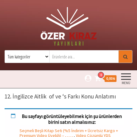
Özer Kiraz Yayınları
Özer Kiraz kitaplarının resmi satış
sitesidir.
0
0,00 ₺
MENÜ
12. İngilizce Aitlik of ve ‘s Farkı Konu Anlatımı
Bu sayfayı görüntüleyebilmek için şu ürünlerden
birini satın almalısınız:
Seçmeli Beşli Kitap Seti (%5 İndirim + Ücretsiz Kargo +
Premium Video Üyeliği) – , , , ,
,
Video Çözümlü YDS