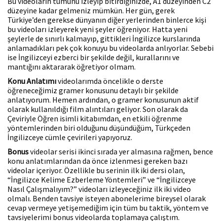
Bu videoların tümünü izleyip bitirdiğinizde, A1 düzeyinden C2
düzeyine kadar gelmeniz mümkün. Her gün, gerek
Türkiye’den gerekse dünyanın diğer yerlerinden binlerce kişi
bu videoları izleyerek yeni şeyler öğreniyor. Hatta yeni
şeylerle de sınırlı kalmayıp, gittikleri İngilizce kurslarında
anlamadıkları pek çok konuyu bu videolarda anlıyorlar. Sebebi
ise İngilizceyi ezberci bir şekilde değil, kurallarını ve
mantığını aktararak öğretiyor olmam.
Konu Anlatımı
videolarımda öncelikle o derste
öğreneceğimiz gramer konusunu detaylı bir şekilde
anlatıyorum. Hemen ardından, o gramer konusunun aktif
olarak kullanıldığı film alıntıları geliyor. Son olarak da
Çeviriyle Öğren isimli kitabımdan, en etkili öğrenme
yöntemlerinden biri olduğunu düşündüğüm, Türkçeden
İngilizceye cümle çevirileri yapıyoruz.
Bonus
videolar serisi ikinci sırada yer almasına rağmen, bence
konu anlatımlarından da önce izlenmesi gereken bazı
videolar içeriyor. Özellikle bu serinin ilk iki dersi olan,
“İngilizce Kelime Ezberleme Yöntemleri” ve “İngilizceye
Nasıl Çalışmalıyım?” videoları izleyeceğiniz ilk iki video
olmalı. Benden tavsiye isteyen abonelerime bireysel olarak
cevap vermeye yetişemediğim için tüm bu taktik, yöntem ve
tavsiyelerimi bonus videolarda toplamaya çalıştım.