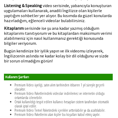
Listening & Speaking
video serisinde, yabancıyla konuşturan
uygulamaları kullanarak, anadili İngilizce olan kişilerle
yaptığım sohbetler yer alıyor. Bu kısımda da güzel konularda
hazırladığım, eğlenceli videolar bulabilirsiniz.
Kitaplarım
serisinde ise şu ana kadar yazmış olduğum
kitaplarımı tanıtıyorum ve bu kitaplardan maksimum verimi
alabilmeniz için nasıl kullanmanız gerektiği konusunda
bilgiler veriyorum.
Bugün kendinize bir iyilik yapın ve ilk videomu izleyerek,
İngilizcenin aslında ne kadar kolay bir dil olduğunu ve sizde
bir sorun olmadığını görün!
Kullanım Şartları
Premium Video üyeliği, satın alım tarihinden itibaren 1 yıl süreyle geçerli
olacaktır.
Premium Video Paketlerindeki videolar indirilemez ve internetin olduğu
ortamlarda izlenebilir.
Ortak kullanıldığı tespit edilen kullanıcı hesapları sistem tarafından otomatik
olarak iptal edilir.
Premium Video Temel Paketindeki içerikler arttırılabilir ya da azaltılabilir.
Premium Video Paketlerini alan kişiler bu koşulları kabul etmiş sayılır.