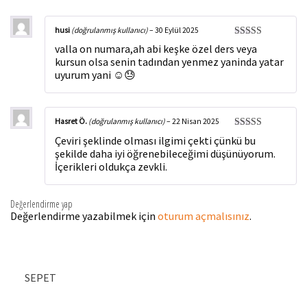
husi
(doğrulanmış kullanıcı)
–
30 Eylül 2025
5 üzerinden
valla on numara,ah abi keşke özel ders veya
5
oy aldı
kursun olsa senin tadından yenmez yaninda yatar
uyurum yani ☺️😓
Hasret Ö.
(doğrulanmış kullanıcı)
–
22 Nisan 2025
5 üzerinden
Çeviri şeklinde olması ilgimi çekti çünkü bu
5
oy aldı
şekilde daha iyi öğrenebileceğimi düşünüyorum.
İçerikleri oldukça zevkli.
Değerlendirme yap
Değerlendirme yazabilmek için
oturum açmalısınız
.
SEPET