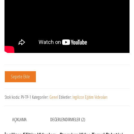
Premium Video Üyeliği adet
Sepete Ekle
Stok kodu:
PV-TP-1
Kategoriler:
Genel
Etiketler:
İngilizce Eğitim Videoları
AÇIKLAMA
DEĞERLENDIRMELER (2)