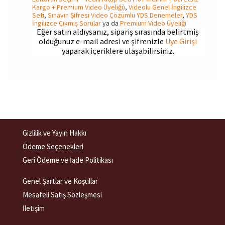
Kargo + Premium Video Üyeliği)
,
Videolu Genel İngilizce
Seti
,
Sınavın Şifresi Video Çözümlü YDS Denemeler
,
YDS
İngilizce Çıkmış Sorular
ya da
Premium Video Üyeliği
Eğer satın aldıysanız, sipariş sırasında belirtmiş
olduğunuz e-mail adresi ve şifrenizle
Üye Girişi
yaparak içeriklere ulaşabilirsiniz.
Gizlilik ve Yayın Hakkı
Ödeme Seçenekleri
Geri Ödeme ve İade Politikası
Genel Şartlar ve Koşullar
Mesafeli Satış Sözleşmesi
İletişim