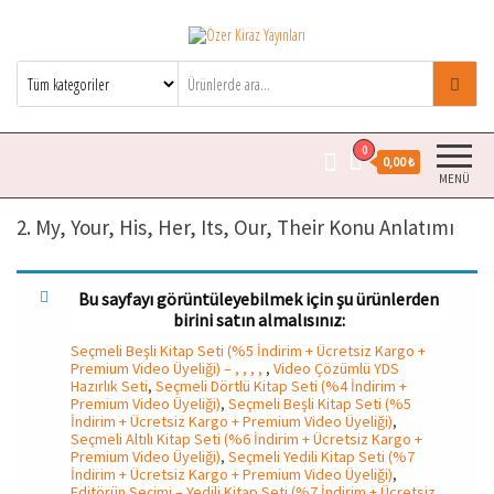
Özer Kiraz Yayınları
Özer Kiraz kitaplarının resmi satış
sitesidir.
0
0,00 ₺
MENÜ
2. My, Your, His, Her, Its, Our, Their Konu Anlatımı
Bu sayfayı görüntüleyebilmek için şu ürünlerden
birini satın almalısınız:
Seçmeli Beşli Kitap Seti (%5 İndirim + Ücretsiz Kargo +
Premium Video Üyeliği) – , , , ,
,
Video Çözümlü YDS
Hazırlık Seti
,
Seçmeli Dörtlü Kitap Seti (%4 İndirim +
Premium Video Üyeliği)
,
Seçmeli Beşli Kitap Seti (%5
İndirim + Ücretsiz Kargo + Premium Video Üyeliği)
,
Seçmeli Altılı Kitap Seti (%6 İndirim + Ücretsiz Kargo +
Premium Video Üyeliği)
,
Seçmeli Yedili Kitap Seti (%7
İndirim + Ücretsiz Kargo + Premium Video Üyeliği)
,
Editörün Seçimi – Yedili Kitap Seti (%7 İndirim + Ücretsiz