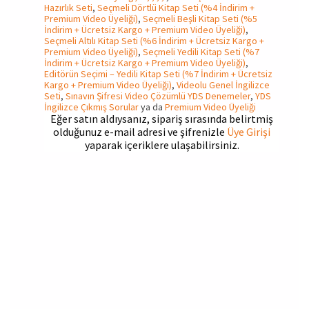
Hazırlık Seti
,
Seçmeli Dörtlü Kitap Seti (%4 İndirim +
Premium Video Üyeliği)
,
Seçmeli Beşli Kitap Seti (%5
İndirim + Ücretsiz Kargo + Premium Video Üyeliği)
,
Seçmeli Altılı Kitap Seti (%6 İndirim + Ücretsiz Kargo +
Premium Video Üyeliği)
,
Seçmeli Yedili Kitap Seti (%7
İndirim + Ücretsiz Kargo + Premium Video Üyeliği)
,
Editörün Seçimi – Yedili Kitap Seti (%7 İndirim + Ücretsiz
Kargo + Premium Video Üyeliği)
,
Videolu Genel İngilizce
Seti
,
Sınavın Şifresi Video Çözümlü YDS Denemeler
,
YDS
İngilizce Çıkmış Sorular
ya da
Premium Video Üyeliği
Eğer satın aldıysanız, sipariş sırasında belirtmiş
olduğunuz e-mail adresi ve şifrenizle
Üye Girişi
yaparak içeriklere ulaşabilirsiniz.