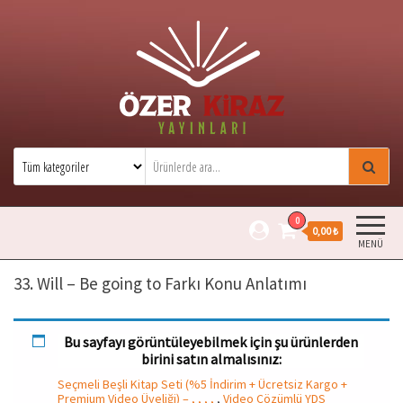
Özer Kiraz Yayınları
Özer Kiraz kitaplarının resmi satış
sitesidir.
0
0,00 ₺
MENÜ
33. Will – Be going to Farkı Konu Anlatımı
Bu sayfayı görüntüleyebilmek için şu ürünlerden
birini satın almalısınız:
Seçmeli Beşli Kitap Seti (%5 İndirim + Ücretsiz Kargo +
Premium Video Üyeliği) – , , , ,
,
Video Çözümlü YDS