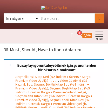
Özer Kiraz Yayınları
Özer Kiraz kitaplarının resmi satış
sitesidir.
0
0,00 ₺
MENÜ
36. Must, Should, Have to Konu Anlatımı
Bu sayfayı görüntüleyebilmek için şu ürünlerden
birini satın almalısınız:
Seçmeli Beşli Kitap Seti (%5 İndirim + Ücretsiz Kargo +
Premium Video Üyeliği) – , , , ,
,
Video Çözümlü YDS
Hazırlık Seti
,
Seçmeli Dörtlü Kitap Seti (%4 İndirim +
Premium Video Üyeliği)
,
Seçmeli Beşli Kitap Seti (%5
İndirim + Ücretsiz Kargo + Premium Video Üyeliği)
,
Seçmeli Altılı Kitap Seti (%6 İndirim + Ücretsiz Kargo +
Premium Video Üyeliği)
,
Seçmeli Yedili Kitap Seti (%7
İndirim + Ücretsiz Kargo + Premium Video Üyeliği)
,
Editörün Seçimi – Yedili Kitap Seti (%7 İndirim + Ücretsiz