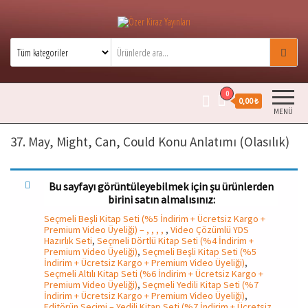
Özer Kiraz Yayınları
Özer Kiraz kitaplarının resmi satış
sitesidir.
0
0,00 ₺
MENÜ
37. May, Might, Can, Could Konu Anlatımı (Olasılık)
Bu sayfayı görüntüleyebilmek için şu ürünlerden
birini satın almalısınız:
Seçmeli Beşli Kitap Seti (%5 İndirim + Ücretsiz Kargo +
Premium Video Üyeliği) – , , , ,
,
Video Çözümlü YDS
Hazırlık Seti
,
Seçmeli Dörtlü Kitap Seti (%4 İndirim +
Premium Video Üyeliği)
,
Seçmeli Beşli Kitap Seti (%5
İndirim + Ücretsiz Kargo + Premium Video Üyeliği)
,
Seçmeli Altılı Kitap Seti (%6 İndirim + Ücretsiz Kargo +
Premium Video Üyeliği)
,
Seçmeli Yedili Kitap Seti (%7
İndirim + Ücretsiz Kargo + Premium Video Üyeliği)
,
Editörün Seçimi – Yedili Kitap Seti (%7 İndirim + Ücretsiz