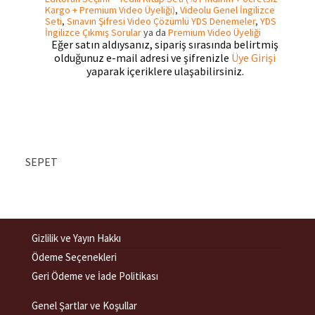
Kargo + Premium Video Üyeliği)
,
Videolu Genel İngilizce
Seti
,
Sınavın Şifresi Video Çözümlü YDS Denemeler
,
YDS
İngilizce Çıkmış Sorular
ya da
Premium Video Üyeliği
Eğer satın aldıysanız, sipariş sırasında belirtmiş
olduğunuz e-mail adresi ve şifrenizle
Üye Girişi
yaparak içeriklere ulaşabilirsiniz.
SEPET
Gizlilik ve Yayın Hakkı
Ödeme Seçenekleri
Geri Ödeme ve İade Politikası
Genel Şartlar ve Koşullar