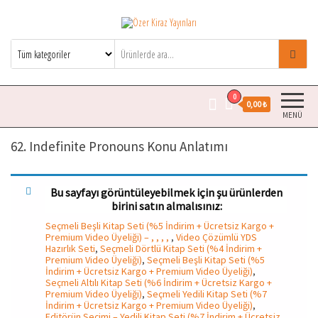
Özer Kiraz Yayınları
Özer Kiraz kitaplarının resmi satış
sitesidir.
0
0,00 ₺
MENÜ
62. Indefinite Pronouns Konu Anlatımı
Bu sayfayı görüntüleyebilmek için şu ürünlerden
birini satın almalısınız:
Seçmeli Beşli Kitap Seti (%5 İndirim + Ücretsiz Kargo +
Premium Video Üyeliği) – , , , ,
,
Video Çözümlü YDS
Hazırlık Seti
,
Seçmeli Dörtlü Kitap Seti (%4 İndirim +
Premium Video Üyeliği)
,
Seçmeli Beşli Kitap Seti (%5
İndirim + Ücretsiz Kargo + Premium Video Üyeliği)
,
Seçmeli Altılı Kitap Seti (%6 İndirim + Ücretsiz Kargo +
Premium Video Üyeliği)
,
Seçmeli Yedili Kitap Seti (%7
İndirim + Ücretsiz Kargo + Premium Video Üyeliği)
,
Editörün Seçimi – Yedili Kitap Seti (%7 İndirim + Ücretsiz