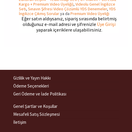
Kargo + Premium Video Üyeliği)
,
Videolu Genel İngilizce
Seti
,
Sınavın Şifresi Video Çözümlü YDS Denemeler
,
YDS
İngilizce Çıkmış Sorular
ya da
Premium Video Üyeliği
Eğer satın aldıysanız, sipariş sırasında belirtmiş
olduğunuz e-mail adresi ve şifrenizle
Üye Girişi
yaparak içeriklere ulaşabilirsiniz.
Gizlilik ve Yayın Hakkı
Ödeme Seçenekleri
Geri Ödeme ve İade Politikası
Genel Şartlar ve Koşullar
Mesafeli Satış Sözleşmesi
İletişim