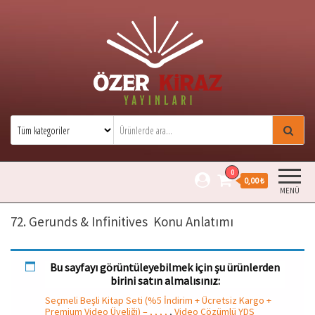
Özer Kiraz Yayınları
Özer Kiraz kitaplarının resmi satış
sitesidir.
0
0,00 ₺
MENÜ
72. Gerunds & Infinitives Konu Anlatımı
Bu sayfayı görüntüleyebilmek için şu ürünlerden
birini satın almalısınız:
Seçmeli Beşli Kitap Seti (%5 İndirim + Ücretsiz Kargo +
Premium Video Üyeliği) – , , , ,
,
Video Çözümlü YDS