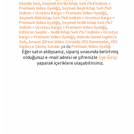
Hazırlık Seti
,
Seçmeli Dörtlü Kitap Seti (%4 İndirim +
Premium Video Üyeliği)
,
Seçmeli Beşli Kitap Seti (%5
İndirim + Ücretsiz Kargo + Premium Video Üyeliği)
,
Seçmeli Altılı Kitap Seti (%6 İndirim + Ücretsiz Kargo +
Premium Video Üyeliği)
,
Seçmeli Yedili Kitap Seti (%7
İndirim + Ücretsiz Kargo + Premium Video Üyeliği)
,
Editörün Seçimi – Yedili Kitap Seti (%7 İndirim + Ücretsiz
Kargo + Premium Video Üyeliği)
,
Videolu Genel İngilizce
Seti
,
Sınavın Şifresi Video Çözümlü YDS Denemeler
,
YDS
İngilizce Çıkmış Sorular
ya da
Premium Video Üyeliği
Eğer satın aldıysanız, sipariş sırasında belirtmiş
olduğunuz e-mail adresi ve şifrenizle
Üye Girişi
yaparak içeriklere ulaşabilirsiniz.