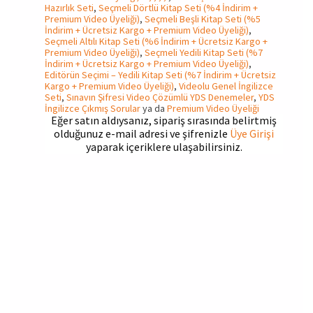
Hazırlık Seti
,
Seçmeli Dörtlü Kitap Seti (%4 İndirim +
Premium Video Üyeliği)
,
Seçmeli Beşli Kitap Seti (%5
İndirim + Ücretsiz Kargo + Premium Video Üyeliği)
,
Seçmeli Altılı Kitap Seti (%6 İndirim + Ücretsiz Kargo +
Premium Video Üyeliği)
,
Seçmeli Yedili Kitap Seti (%7
İndirim + Ücretsiz Kargo + Premium Video Üyeliği)
,
Editörün Seçimi – Yedili Kitap Seti (%7 İndirim + Ücretsiz
Kargo + Premium Video Üyeliği)
,
Videolu Genel İngilizce
Seti
,
Sınavın Şifresi Video Çözümlü YDS Denemeler
,
YDS
İngilizce Çıkmış Sorular
ya da
Premium Video Üyeliği
Eğer satın aldıysanız, sipariş sırasında belirtmiş
olduğunuz e-mail adresi ve şifrenizle
Üye Girişi
yaparak içeriklere ulaşabilirsiniz.