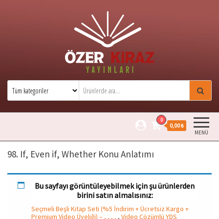
Özer Kiraz Yayınları
Özer Kiraz kitaplarının resmi satış
sitesidir.
0
0,00 ₺
MENÜ
98. If, Even if, Whether Konu Anlatımı
Bu sayfayı görüntüleyebilmek için şu ürünlerden
birini satın almalısınız:
Seçmeli Beşli Kitap Seti (%5 İndirim + Ücretsiz Kargo +
Premium Video Üyeliği) – , , , ,
,
Video Çözümlü YDS