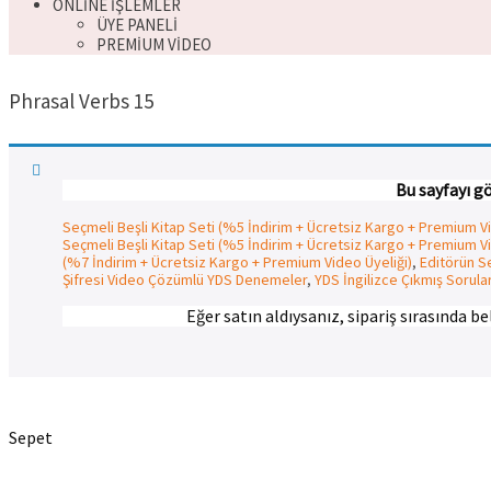
ONLINE İŞLEMLER
ÜYE PANELI
PREMIUM VIDEO
Phrasal Verbs 15
Bu sayfayı gö
Seçmeli Beşli Kitap Seti (%5 İndirim + Ücretsiz Kargo + Premium Vide
Seçmeli Beşli Kitap Seti (%5 İndirim + Ücretsiz Kargo + Premium Vi
(%7 İndirim + Ücretsiz Kargo + Premium Video Üyeliği)
,
Editörün Se
Şifresi Video Çözümlü YDS Denemeler
,
YDS İngilizce Çıkmış Sorula
Eğer satın aldıysanız, sipariş sırasında b
Sepet