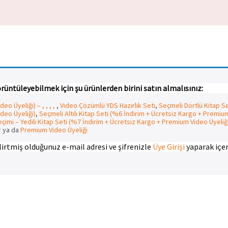
rüntüleyebilmek için şu ürünlerden birini satın almalısınız:
o Üyeliği) – , , , ,
,
Video Çözümlü YDS Hazırlık Seti
,
Seçmeli Dörtlü Kitap S
deo Üyeliği)
,
Seçmeli Altılı Kitap Seti (%6 İndirim + Ücretsiz Kargo + Premiu
çimi – Yedili Kitap Seti (%7 İndirim + Ücretsiz Kargo + Premium Video Üyeliğ
r
ya da
Premium Video Üyeliği
elirtmiş olduğunuz e-mail adresi ve şifrenizle
Üye Girişi
yaparak içeri