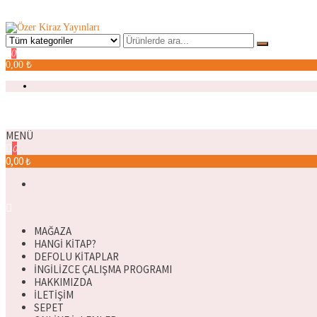
Özer Kiraz Yayınları
Özer Kiraz kitaplarının resmi satış sitesidir.
0
0,00 ₺
MENÜ
0
0,00 ₺
MAĞAZA
HANGI KITAP?
DEFOLU KITAPLAR
İNGILIZCE ÇALIŞMA PROGRAMI
HAKKIMIZDA
İLETIŞIM
SEPET