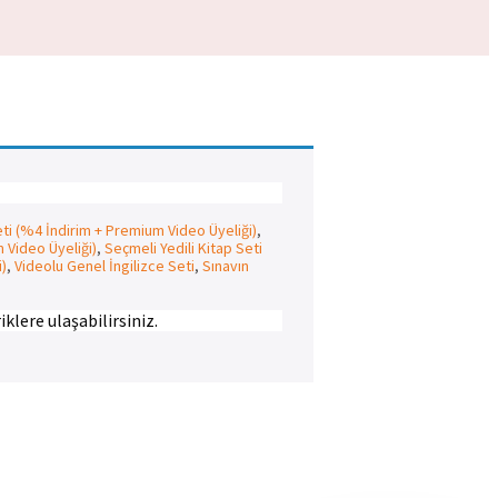
eti (%4 İndirim + Premium Video Üyeliği)
,
m Video Üyeliği)
,
Seçmeli Yedili Kitap Seti
i)
,
Videolu Genel İngilizce Seti
,
Sınavın
klere ulaşabilirsiniz.