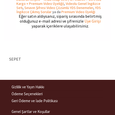
Kargo + Premium Video Üyeliği)
,
Videolu Genel İngilizce
Seti
,
Sınavın Şifresi Video Çözümlü YDS Denemeler
,
YDS
İngilizce Çıkmış Sorular
ya da
Premium Video Üyeliği
Eğer satın aldıysanız, sipariş sırasında belirtmiş
olduğunuz e-mail adresi ve şifrenizle
Üye Girişi
yaparak içeriklere ulaşabilirsiniz.
SEPET
Gizlilik ve Yayın Hakkı
Ödeme Seçenekleri
Geri Ödeme ve İade Politikası
Genel Şartlar ve Koşullar