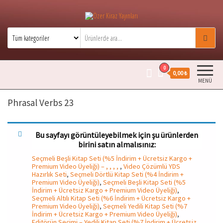
Özer Kiraz Yayınları
Özer Kiraz kitaplarının resmi satış
sitesidir.
0
0,00 ₺
MENÜ
Phrasal Verbs 23
Bu sayfayı görüntüleyebilmek için şu ürünlerden
birini satın almalısınız:
Seçmeli Beşli Kitap Seti (%5 İndirim + Ücretsiz Kargo +
Premium Video Üyeliği) – , , , ,
,
Video Çözümlü YDS
Hazırlık Seti
,
Seçmeli Dörtlü Kitap Seti (%4 İndirim +
Premium Video Üyeliği)
,
Seçmeli Beşli Kitap Seti (%5
İndirim + Ücretsiz Kargo + Premium Video Üyeliği)
,
Seçmeli Altılı Kitap Seti (%6 İndirim + Ücretsiz Kargo +
Premium Video Üyeliği)
,
Seçmeli Yedili Kitap Seti (%7
İndirim + Ücretsiz Kargo + Premium Video Üyeliği)
,
Editörün Seçimi – Yedili Kitap Seti (%7 İndirim + Ücretsiz