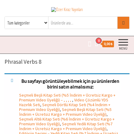
Özer Kiraz Yayınları
Özer Kiraz kitaplarının resmi satış
sitesidir.
0
0,00 ₺
MENÜ
Phrasal Verbs 8
Bu sayfayı görüntüleyebilmek için şu ürünlerden
birini satın almalısınız:
Seçmeli Beşli Kitap Seti (%5 İndirim + Ücretsiz Kargo +
Premium Video Üyeliği) – , , , ,
,
Video Çözümlü YDS
Hazırlık Seti
,
Seçmeli Dörtlü Kitap Seti (%4 İndirim +
Premium Video Üyeliği)
,
Seçmeli Beşli Kitap Seti (%5
İndirim + Ücretsiz Kargo + Premium Video Üyeliği)
,
Seçmeli Altılı Kitap Seti (%6 İndirim + Ücretsiz Kargo +
Premium Video Üyeliği)
,
Seçmeli Yedili Kitap Seti (%7
İndirim + Ücretsiz Kargo + Premium Video Üyeliği)
,
Editörün Seçimi – Yedili Kitap Seti (%7 İndirim + Ücretsiz