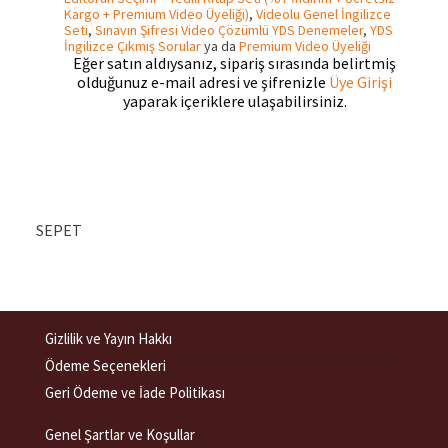
Kargo + Premium Video Üyeliği)
,
Videolu Genel İngilizce
Seti
,
Sınavın Şifresi Video Çözümlü YDS Denemeler
,
YDS
İngilizce Çıkmış Sorular
ya da
Premium Video Üyeliği
Eğer satın aldıysanız, sipariş sırasında belirtmiş
olduğunuz e-mail adresi ve şifrenizle
Üye Girişi
yaparak içeriklere ulaşabilirsiniz.
SEPET
Gizlilik ve Yayın Hakkı
Ödeme Seçenekleri
Geri Ödeme ve İade Politikası
Genel Şartlar ve Koşullar