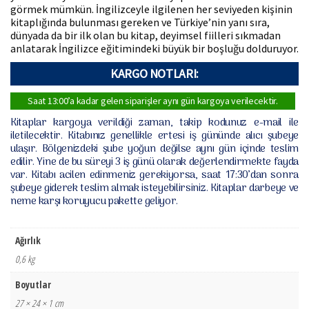
görmek mümkün. İngilizceyle ilgilenen her seviyeden kişinin
kitaplığında bulunması gereken ve Türkiye’nin yanı sıra,
dünyada da bir ilk olan bu kitap, deyimsel fiilleri sıkmadan
anlatarak İngilizce eğitimindeki büyük bir boşluğu dolduruyor.
KARGO NOTLARI:
Saat 13:00’a kadar gelen siparişler aynı gün kargoya verilecektir.
Kitaplar kargoya verildiği zaman, takip kodunuz e-mail ile
iletilecektir. Kitabınız genellikle ertesi iş gününde alıcı şubeye
ulaşır. Bölgenizdeki şube yoğun değilse aynı gün içinde teslim
edilir. Yine de bu süreyi 3 iş günü olarak değerlendirmekte fayda
var. Kitabı acilen edinmeniz gerekiyorsa, saat 17:30’dan sonra
şubeye giderek teslim almak isteyebilirsiniz. Kitaplar darbeye ve
neme karşı koruyucu pakette geliyor.
Ağırlık
0,6 kg
Boyutlar
27 × 24 × 1 cm