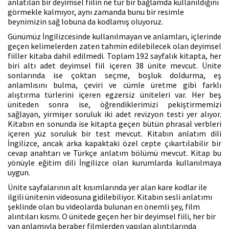
anlatılan bir deyimsel fiilin ne tür bir bağlamda kullanıldığını
görmekle kalmıyor, aynı zamanda bunu bir resimle
beynimizin sağ lobuna da kodlamış oluyoruz.
Günümüz İngilizcesinde kullanılmayan ve anlamları, içlerinde
geçen kelimelerden zaten tahmin edilebilecek olan deyimsel
fiiller kitaba dahil edilmedi. Toplam 192 sayfalık kitapta, her
biri altı adet deyimsel fiil içeren 38 ünite mevcut. Ünite
sonlarında ise çoktan seçme, boşluk doldurma, eş
anlamlısını bulma, çeviri ve cümle üretme gibi farklı
alıştırma türlerini içeren egzersiz üniteleri var. Her beş
üniteden sonra ise, öğrendiklerimizi pekiştirmemizi
sağlayan, yirmişer soruluk iki adet revizyon testi yer alıyor.
Kitabın en sonunda ise kitapta geçen bütün phrasal verbleri
içeren yüz soruluk bir test mevcut. Kitabın anlatım dili
İngilizce, ancak arka kapaktaki özel cepte çıkartılabilir bir
cevap anahtarı ve Türkçe anlatım bölümü mevcut. Kitap bu
yönüyle eğitim dili İngilizce olan kurumlarda kullanılmaya
uygun.
Ünite sayfalarının alt kısımlarında yer alan kare kodlar ile
ilgili ünitenin videosuna gidilebiliyor. Kitabın sesli anlatımı
şeklinde olan bu videolarda bulunan en önemli şey, film
alıntıları kısmı. O ünitede geçen her bir deyimsel fiili, her bir
yan anlamıyla beraber filmlerden yapılan alıntılarında