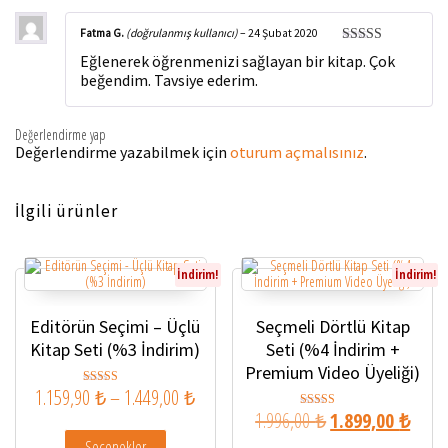
Fatma G.
(doğrulanmış kullanıcı)
–
24 Şubat 2020
5 üzerinden
Eğlenerek öğrenmenizi sağlayan bir kitap. Çok
5
oy aldı
beğendim. Tavsiye ederim.
Değerlendirme yap
Değerlendirme yazabilmek için
oturum açmalısınız
.
İlgili ürünler
İndirim!
İndirim!
Editörün Seçimi – Üçlü
Seçmeli Dörtlü Kitap
Kitap Seti (%3 İndirim)
Seti (%4 İndirim +
Premium Video Üyeliği)
Fiyat aralığı: 1.159,90 ₺ - 1.449,00 ₺
1.159,90
₺
–
1.449,00
₺
5 üzerinden
4.81
Orijinal fiyat: 1.99
Şu and
1.996,00
₺
1.899,00
₺
5 üzerinden
oy aldı
Bu ürünün birden fazla varyasyonu var. Seçenekler ürün sayfa
4.89
oy aldı
Seçenekler