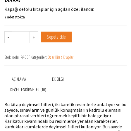
Kapağı defolu kitaplar için açılan özel ilandır.
7 adet stokta
Phrasal Verbs with Pictures (Defolu) adet
-
+
Sepete Ekle
Stok kodu:
PV-DEF
Kategoriler:
Özer Kiraz Kitapları
AÇIKLAMA
EK BILGI
DEĞERLENDIRMELER (10)
Bu kitap deyimsel fiilleri, iki karelik resimlerle anlatıyor ve bu
sayede, sınavların ve günlük konuşmaların kadrolu elemanı
olan phrasal verbleri öğrenmek keyifli bir hale geliyor.
Karikatür kıvamındaki bu resimlerde yer alan karakterler,
kurdukları cümlelerde deyimsel fiilleri kullanıyor. Bu sayede