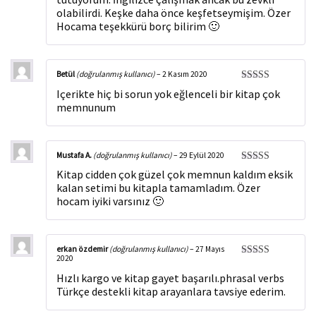
olabilirdi. Keşke daha önce keşfetseymişim. Özer
Hocama teşekkürü borç bilirim 🙂
Betül
(doğrulanmış kullanıcı)
–
2 Kasım 2020
5 üzerinden
Içerikte hiç bi sorun yok eğlenceli bir kitap çok
5
oy aldı
memnunum
Mustafa A.
(doğrulanmış kullanıcı)
–
29 Eylül 2020
5 üzerinden
Kitap cidden çok güzel çok memnun kaldım eksik
5
oy aldı
kalan setimi bu kitapla tamamladım. Özer
hocam iyiki varsınız 🙂
erkan özdemir
(doğrulanmış kullanıcı)
–
27 Mayıs
2020
5 üzerinden
5
oy aldı
Hızlı kargo ve kitap gayet başarılı.phrasal verbs
Türkçe destekli kitap arayanlara tavsiye ederim.