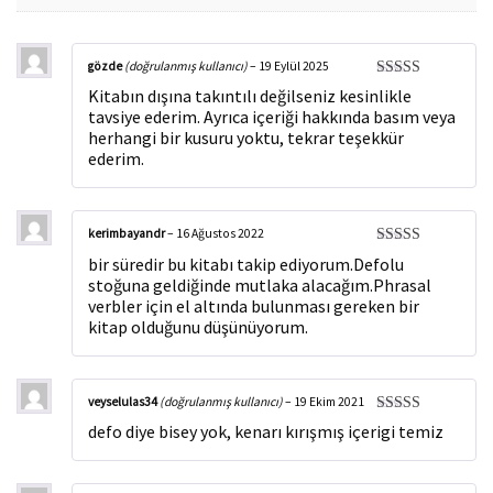
gözde
(doğrulanmış kullanıcı)
–
19 Eylül 2025
5
Kitabın dışına takıntılı değilseniz kesinlikle
üzerinden
tavsiye ederim. Ayrıca içeriği hakkında basım veya
4
oy aldı
herhangi bir kusuru yoktu, tekrar teşekkür
ederim.
kerimbayandr
–
16 Ağustos 2022
5 üzerinden
bir süredir bu kitabı takip ediyorum.Defolu
5
oy aldı
stoğuna geldiğinde mutlaka alacağım.Phrasal
verbler için el altında bulunması gereken bir
kitap olduğunu düşünüyorum.
veyselulas34
(doğrulanmış kullanıcı)
–
19 Ekim 2021
5 üzerinden
defo diye bisey yok, kenarı kırışmış içerigi temiz
5
oy aldı