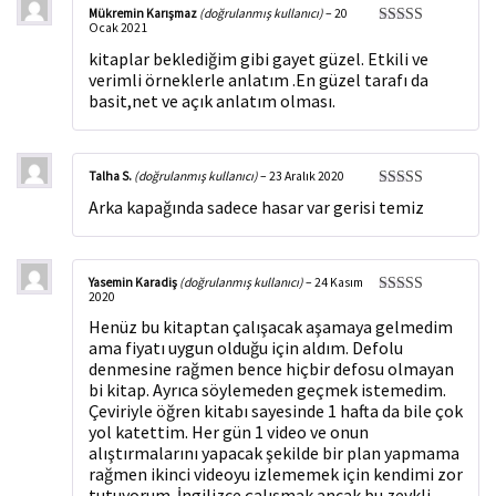
Mükremin Karışmaz
(doğrulanmış kullanıcı)
–
20
Ocak 2021
5 üzerinden
5
oy aldı
kitaplar beklediğim gibi gayet güzel. Etkili ve
verimli örneklerle anlatım .En güzel tarafı da
basit,net ve açık anlatım olması.
Talha S.
(doğrulanmış kullanıcı)
–
23 Aralık 2020
5
Arka kapağında sadece hasar var gerisi temiz
üzerinden
4
oy aldı
Yasemin Karadiş
(doğrulanmış kullanıcı)
–
24 Kasım
2020
5 üzerinden
5
oy aldı
Henüz bu kitaptan çalışacak aşamaya gelmedim
ama fiyatı uygun olduğu için aldım. Defolu
denmesine rağmen bence hiçbir defosu olmayan
bi kitap. Ayrıca söylemeden geçmek istemedim.
Çeviriyle öğren kitabı sayesinde 1 hafta da bile çok
yol katettim. Her gün 1 video ve onun
alıştırmalarını yapacak şekilde bir plan yapmama
rağmen ikinci videoyu izlememek için kendimi zor
tutuyorum. İngilizce çalışmak ancak bu zevkli